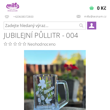
0 Kč
milfa@seznam.cz
+420608372800
JUBILEJNÍ PŮLLITR - 004
Neohodnoceno