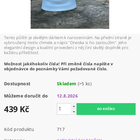
Tento půllitr je skvělým dárkem k narozeninám. Na přední straně je
vybroušený motiv chmele a nápis "Dneska si ho zasloužím". Jeho
elegantní design a kvalitní provedení z něj činí skvělý doplněk pro
každou příležitost.
Možnost jakéhokoliv čísla! Při změně čísla napište v
objednávce do poznámky Vámi požadované číslo.
Dostupnost
Skladem
(>5 ks)
Můžeme doručit do
12.8.2026
439 Kč
Kód produktu
717