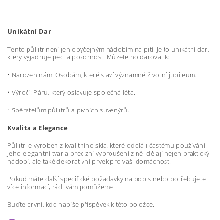
Unikátní Dar
Tento půllitr není jen obyčejným nádobím na pití. Je to unikátní dar,
který vyjadřuje péči a pozornost. Můžete ho darovat k:
•
Narozeninám: Osobám, které slaví významné životní jubileum.
•
Výročí: Páru, který oslavuje společná léta.
•
Sběratelům půllitrů a pivních suvenýrů.
Kvalita a Elegance
Půllitr je vyroben z kvalitního skla, které odolá i častému používání.
Jeho elegantní tvar a precizní vybroušení z něj dělají nejen praktický
nádobí, ale také dekorativní prvek pro vaši domácnost.
Pokud máte další specifické požadavky na popis nebo potřebujete
více informací, rádi vám pomůžeme!
Buďte první, kdo napíše příspěvek k této položce.