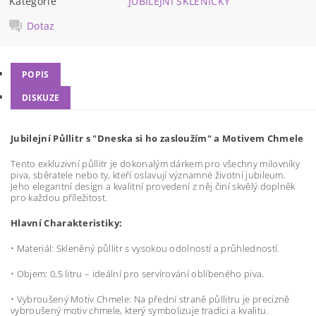
Kategorie
JUBILEJNÍ SKLENIČKY
Dotaz
POPIS
DISKUZE
Jubilejní Půllitr s
"Dneska si ho zasloužím" a Motivem Chmele
Tento exkluzivní půllitr je dokonalým dárkem pro všechny milovníky
piva, sběratele nebo ty, kteří oslavují významné životní jubileum.
Jeho elegantní design a kvalitní provedení z něj činí skvělý doplněk
pro každou příležitost.
Hlavní Charakteristiky:
•
Materiál: Skleněný půllitr s vysokou odolností a průhledností.
•
Objem: 0,5 litru – ideální pro servírování oblíbeného piva.
•
Vybroušený Motiv Chmele: Na přední straně půllitru je precizně
vybroušený motiv chmele, který symbolizuje tradici a kvalitu.