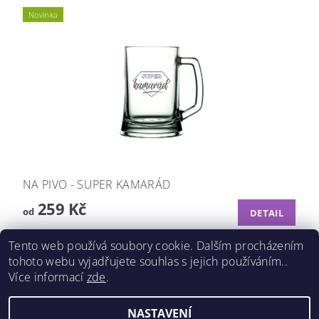
Novinka
NA PIVO - SUPER KAMARÁD
259 Kč
od
DETAIL
Tento web používá soubory cookie. Dalším procházením
tohoto webu vyjadřujete souhlas s jejich používáním..
Více informací
zde
.
Shoptet.cz
|
Můjprvníeshop.cz
NASTAVENÍ