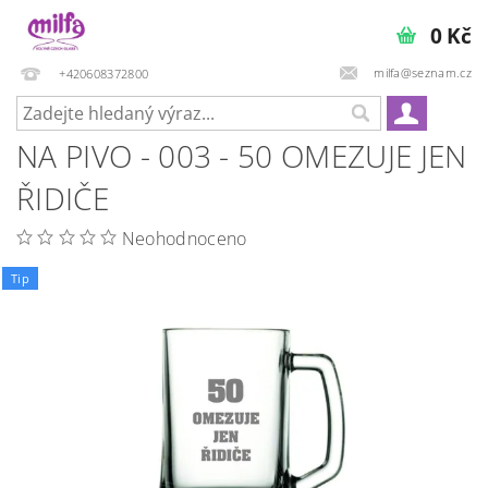
0 Kč
milfa@seznam.cz
+420608372800
NA PIVO - 003 - 50 OMEZUJE JEN
ŘIDIČE
Neohodnoceno
Tip