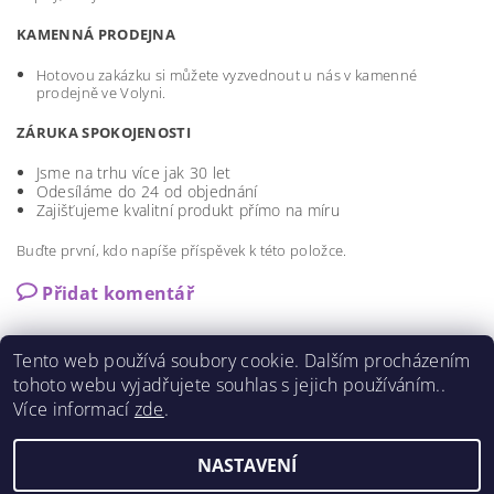
KAMENNÁ PRODEJNA
Hotovou zakázku si můžete vyzvednout u nás v kamenné
prodejně ve Volyni.
ZÁRUKA SPOKOJENOSTI
Jsme na trhu více jak 30 let
Odesíláme do 24 od objednání
Zajišťujeme kvalitní produkt přímo na míru
Buďte první, kdo napíše příspěvek k této položce.
Přidat komentář
Tento web používá soubory cookie. Dalším procházením
tohoto webu vyjadřujete souhlas s jejich používáním..
Více informací
zde
.
Shoptet.cz
|
Můjprvníeshop.cz
NASTAVENÍ
Upravit nastavení cookies