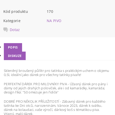
Kód produktu
170
Kategorie
NA PIVO
Dotaz
POPIS
DISKUZE
Skleněný broušený půllitr pro tatínka s praktickým uchem o objemu
0,5l, ideální jako dárek pro všechny tatínky pivaře!
PERFEKTNÍ DÁREK PRO MILOVNÍKY PIVA - Úžasný dárek pro pány i
dámy od jejich drahých poloviček, ale i od kamarádky, kamaráda;
design říká: "50 omezuje jen řidiče"
DOBRÉ PRO NĚKOLIK PŘÍLEŽITOSTÍ - Zábavný dárek pro každého
tatínka ke Dni otců, narozeninám, Vánoce 2023, dárek k svátku,
dárek na kolaudaci, vaše výročí, dárkový koš s tématikou piva.
Vtipný, malý dárek.