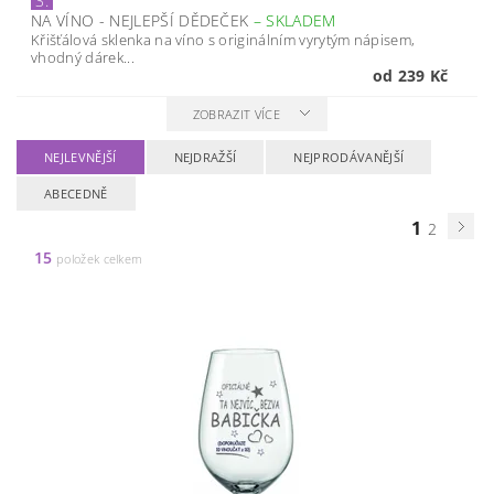
3.
NA VÍNO - NEJLEPŠÍ DĚDEČEK
–
SKLADEM
Křišťálová sklenka na víno s originálním vyrytým nápisem,
vhodný dárek...
od 239 Kč
ZOBRAZIT VÍCE
NEJLEVNĚJŠÍ
NEJDRAŽŠÍ
NEJPRODÁVANĚJŠÍ
ABECEDNĚ
1
2
15
položek celkem