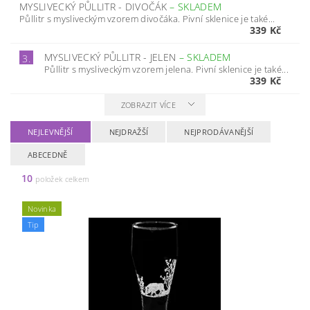
MYSLIVECKÝ PŮLLITR - DIVOČÁK
–
SKLADEM
Půllitr s mysliveckým vzorem divočáka. Pivní sklenice je také...
339 Kč
MYSLIVECKÝ PŮLLITR - JELEN
–
SKLADEM
3.
Půllitr s mysliveckým vzorem jelena. Pivní sklenice je také...
339 Kč
ZOBRAZIT VÍCE
NEJLEVNĚJŠÍ
NEJDRAŽŠÍ
NEJPRODÁVANĚJŠÍ
ABECEDNĚ
10
položek celkem
Novinka
Tip