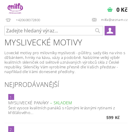
0 Kč
milfa@seznam.cz
+420608372800
MYSLIVECKÉ MOTIVY
Lovecké motivy
pro milovníky myslivosti - půllitry, sady 6ks na víno s
džbánkem, hrnky na kávu, vázy a podobně. Nabízíme velký výběr
kvalitních skleniček od světově uznávaných výrobců skla z České
republiky. Skleničky Vám vyrobíme
přesně dle Vašich představ
-
například dle Vámi donesené předlohy.
NEJPRODÁVANĚJŠÍ
1.
MYSLIVECKÉ PANÁKY
–
SKLADEM
Šest vysoce kvalitních panáků s různými krásnými rytinami z
křišťálového...
599 Kč
2.