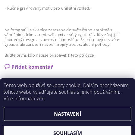
•
Ručně gravírovaný motiv pro unikátní vzhled.
Na fotografii je sklenice zasazena do svátečního aranžmá s
vánočními dekoracemi, svíčkami a světýlky, které zdůrazňují její
jedinečný design a slavnostní atmosféru. Sklenice nejen skvěle
vypadá, ale zároveň navodí hřejivý pocit sváteční pohody.
Buďte první, kdo napíše příspěvek k této položce.
Přidat komentář
Tento web používá soubory cookie. Dalším procházením
tohoto webu vyjadřujete souhlas s jejich používáním..
Více informací
zde
.
Shoptet.cz
|
Můjprvníeshop.cz
NASTAVENÍ
Upravit nastavení cookies
2026 ©
MILFA GLASS
, všechna práva vyhrazena
Vytvořil Shoptet
SOUHLASÍM