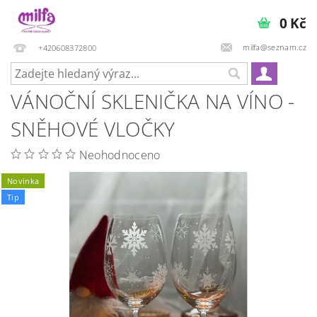
0 Kč
milfa@seznam.cz
+420608372800
VÁNOČNÍ SKLENIČKA NA VÍNO -
SNĚHOVÉ VLOČKY
Neohodnoceno
Novinka
Tip