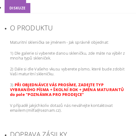
DISKUZE
O PRODUKTU
Maturitní sklenička se jménem - Jak správně objednat:
1) Dle galerie si vyberete danou skleničku, zde máte na výběr z
mnoha typů skleniček.
2) Dále si dle Vašeho vkusu vyberete písmo, které bude zdobit
Vaši maturitní skleničku.
3)
PŘI OBJEDNÁVCE VÁS PROSÍME, ZADEJTE TYP
VYBRANÉHO PÍSMA + ŠKOLNÍ ROK + JMÉNA MATURANTŮ
do pole "POZNÁMKA PRO PRODEJCE"
V případě jakýchkoliv dotazů nás neváhejte kontaktovat
emailem (milfa@seznam.cz).
DOPRAVA ZÁSILKY