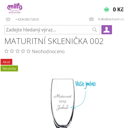
0 Kč
milfa@seznam.cz
+420608372800
MATURITNÍ SKLENIČKA 002
Neohodnoceno
Akce
Novinka