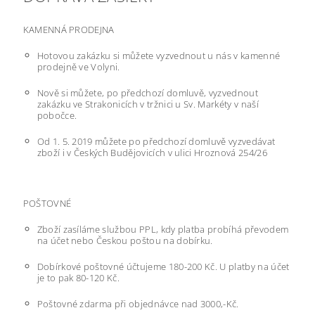
KAMENNÁ PRODEJNA
Hotovou zakázku si můžete vyzvednout u nás v kamenné
prodejně ve Volyni.
Nově si můžete, po předchozí domluvě, vyzvednout
zakázku ve Strakonicích v tržnici u Sv. Markéty v naší
pobočce.
Od 1. 5. 2019 můžete po předchozí domluvě vyzvedávat
zboží i v Českých Budějovicích v ulici Hroznová 254/26
POŠTOVNÉ
Zboží zasíláme službou PPL, kdy platba probíhá převodem
na účet nebo Českou poštou na dobírku.
Dobírkové poštovné účtujeme 180-200 Kč. U platby na účet
je to pak 80-120 Kč.
Poštovné zdarma při objednávce nad 3000,-Kč.