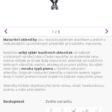
1
z 8
Maturitní skleničky
jsou nepostradatelným doplňkem a jedním z
nejkrásnějších upomínkových předmětů pro každého maturanta.
Nabízíme
velký výběr kvalitních skleniček
od světově
uznávaných výrobců skla z České republiky za studentské ceny.
Vybírat můžete ze široké škály maturitních skleniček od tradičních
sektových skleniček, martini, whiskey až po pivní půllitry. Na výběr
máte také z
mnoha typů písma
a různého zabarvení
skleničky. Originální maturitní skleničky s vlastním textem, logem
školy či Vaším jménem nesmí chybět na žádném maturitním plese.
Skleničky můžete objednat přes tento eshop, email, facebookovou
stránku a nebo přes telefon.
Dostupnost
Zvolte variantu