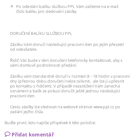
Po odeslání balíku službou PPL Vám zašleme na e-mail
číslo balíku pro sledování zásilky
DORUČENÍ BALÍKU SLUŽBOU PPL
Zásilku Vám doručí následující pracovní den po jejím převzetí
od odesílatele.
Řidič Vás bude v den doručení telefonicky kontaktovat, aby s
vámi domluvil podrobnosti předání.
Zásilku vám standardně doručí v rozmezí 8 - 18 hodin v pracovní
dny (přesnou dobu doručení nelze ovlivnit, ale lze ji upřesnit
po kontaktu s řidičem). V případě nezastižení Vám zanechá
oznámení a balík se pokusí doručit ještě jednou následující
pracovní den.
Cestu zásilky lze sledovat na webové stránce www.ppl.cz po
zadání jejího čísla.
Buďte první, kdo napíše příspěvek k této položce.
Přidat komentář