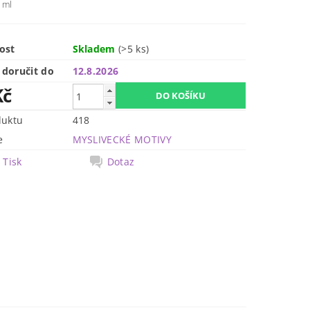
 ml
ost
Skladem
(>5 ks)
doručit do
12.8.2026
Kč
duktu
418
e
MYSLIVECKÉ MOTIVY
Tisk
Dotaz