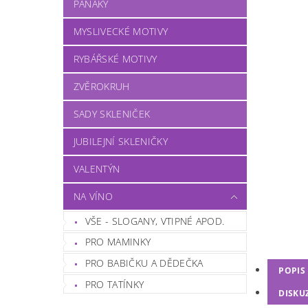
PANÁKY
MYSLIVECKÉ MOTIVY
RYBÁŘSKÉ MOTIVY
ZVĚROKRUH
SADY SKLENIČEK
JUBILEJNÍ SKLENIČKY
VALENTÝN
NA VÍNO
VŠE - SLOGANY, VTIPNÉ APOD.
PRO MAMINKY
PRO BABIČKU A DĚDEČKA
POPIS
PRO TATÍNKY
DISKU