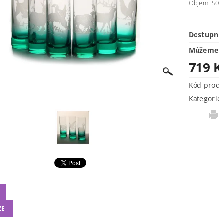
Objem: 50
Dostupn
Můžeme 
719 
Kód pro
Kategori
ZE