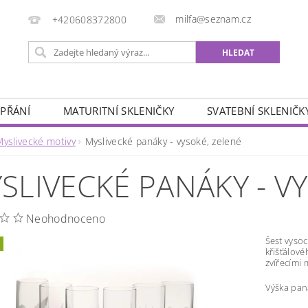
milfa@seznam.cz
+420608372800
 PŘÁNÍ
MATURITNÍ SKLENIČKY
SVATEBNÍ SKLENIČK
ÁŘSKÉ MOTIVY
ZVĚROKRUH
SADY SKLENIČEK
Myslivecké motivy
Myslivecké panáky - vysoké, zelené
OBCHODNÍ PODMÍNKY
KONTAKTY
SLIVECKÉ PANÁKY - V
Neohodnoceno
Šest vysoc
křišťálové
zvířecími m
Výška pan