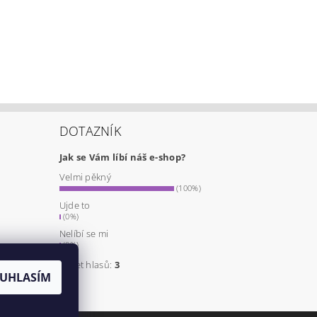
DOTAZNÍK
Jak se Vám líbí náš e-shop?
Velmi pěkný
a
(100%)
Ujde to
(0%)
Nelíbí se mi
(0%)
Počet hlasů:
3
UHLASÍM