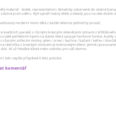
kvělý materiál - lesklé, reprezentativní, tématicky zabarvené do zelené barv
a odolná proti oděru. Rytí vytváří matný efekt a detaily jsou na skle dobře v
adčasový moderní motiv dělá z každé sklenice jedinečný poutač.
ce kvalitních panáků s různými krásnými skleněnými rytinami z křišťálového
ou také perfektním tipem na dárek, který spojuje harmonii funkce, kvality 
s různými zvířecími motivy: jelen / srnec / kachna / bažant / tetřev / divočá
na sklenička s loveckým motivem je mistrovským dílem. Jemně zpracované př
é sklo. Ať už hledáte dárek nebo ozdobu pro váš domov.
ní, kdo napíše příspěvek k této položce.
dat komentář