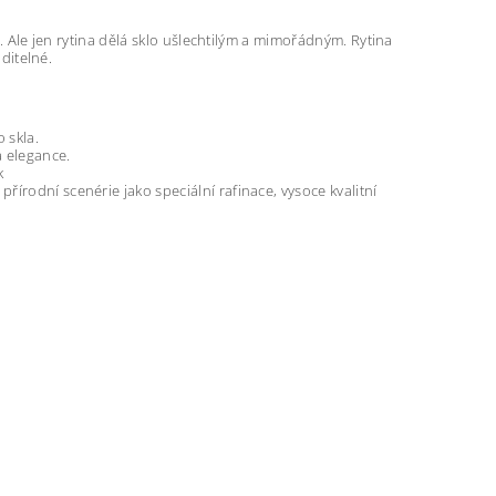
y. Ale jen rytina dělá sklo ušlechtilým a mimořádným. Rytina
iditelné.
 skla.
a elegance.
k
írodní scenérie jako speciální rafinace, vysoce kvalitní