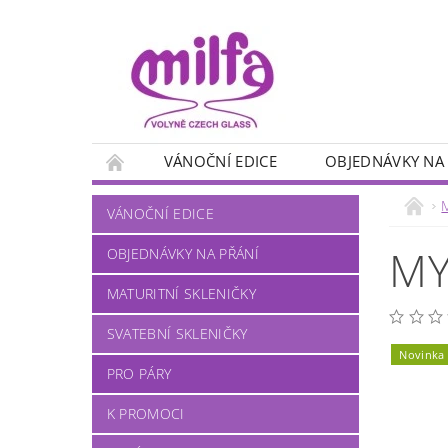
VÁNOČNÍ EDICE
OBJEDNÁVKY NA
PANÁKY
MYSLIVECKÉ MOTIVY
RYB
VÁNOČNÍ EDICE
NA VÍNO
NA PIVO
NA KÁVU
MY
OBJEDNÁVKY NA PŘÁNÍ
MATURITNÍ SKLENIČKY
SVATEBNÍ SKLENIČKY
Novinka
PRO PÁRY
K PROMOCI