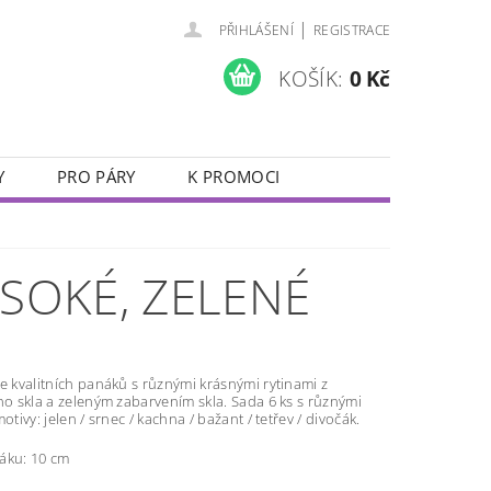
|
PŘIHLÁŠENÍ
REGISTRACE
KOŠÍK:
0 Kč
Y
PRO PÁRY
K PROMOCI
JUBILEJNÍ SKLENIČKY
VALENTÝN
YSOKÉ, ZELENÉ
e kvalitních panáků s různými krásnými rytinami z
ho skla a zeleným zabarvením skla. Sada 6 ks s různými
otivy: jelen / srnec / kachna / bažant / tetřev / divočák.
áku: 10 cm