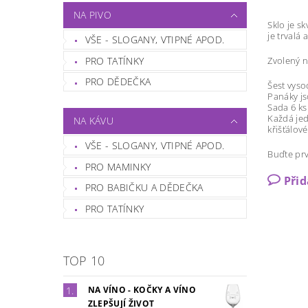
NA PIVO
Sklo je s
je trvalá 
VŠE - SLOGANY, VTIPNÉ APOD.
PRO TATÍNKY
Zvolený n
PRO DĚDEČKA
Šest vyso
Panáky js
Sada 6 ks 
Každá jed
NA KÁVU
křišťálov
VŠE - SLOGANY, VTIPNÉ APOD.
Buďte prv
PRO MAMINKY
Při
PRO BABIČKU A DĚDEČKA
PRO TATÍNKY
TOP 10
NA VÍNO - KOČKY A VÍNO
ZLEPŠUJÍ ŽIVOT