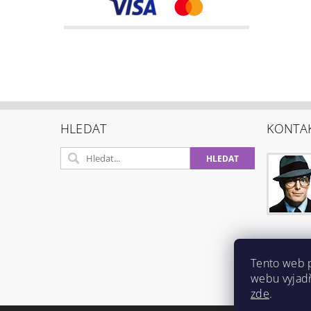
HLEDAT
KONTA
Tento web 
webu vyjadř
zde
.