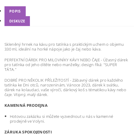
POPIS
DISKUZE
Skleněný hrnek na kávu pro tatínka s praktickým uchem o objemu
330 ml, ideální na horké nápoje jako je čaj nebo káva.
PERFEKTNÍ DÁREK PRO MILOVNÍKY KÁVY NEBO ČAJE - Úžasný dárek
pro tatínka od jeho dítěte nebo manželky; design říká: "SUPER
TÁTA."
DOBRÉ PRO NĚKOLIK PŘÍLEŽITOSTÍ - Zábavný dárek pro každého
tatínka ke Dni otců, narozeninám, Vánoce 2023, dárek k svátku,
dárek na kolaudaci, vaše výročí, dárkový koš s tématikou kávy nebo
čaje. Vtipný, malý dárek.
KAMENNÁ PRODEJNA
Hotovou zakázku si můžete vyzvednout u nás v kamenné
prodejně ve Volyni.
ZÁRUKA SPOKOJENOSTI