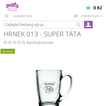
0 Kč
milfa@seznam.cz
+420608372800
HRNEK 013 - SUPER TÁTA
Neohodnoceno
Novinka