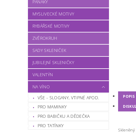
PANÁKY
MYSLIVECKÉ MOTIVY
RYBÁŘSKÉ MOTIVY
ZVĚROKRUH
SADY SKLENIČEK
JUBILEJNÍ SKLENIČKY
VALENTÝN
NA VÍNO
POPIS
VŠE - SLOGANY, VTIPNÉ APOD.
DISKU
PRO MAMINKY
PRO BABIČKU A DĚDEČKA
PRO TATÍNKY
Skleněný 