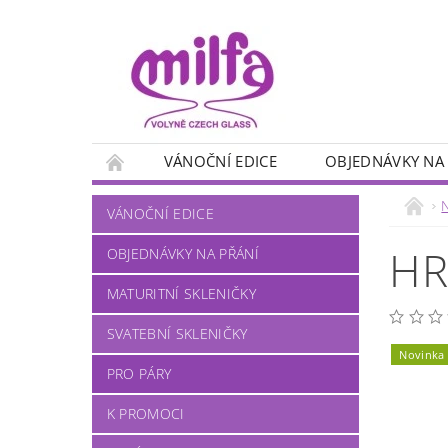
VÁNOČNÍ EDICE
OBJEDNÁVKY NA
PANÁKY
MYSLIVECKÉ MOTIVY
RYB
VÁNOČNÍ EDICE
NA VÍNO
NA PIVO
NA KÁVU
HR
OBJEDNÁVKY NA PŘÁNÍ
MATURITNÍ SKLENIČKY
SVATEBNÍ SKLENIČKY
Novinka
PRO PÁRY
K PROMOCI