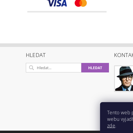
HLEDAT
KONTA
Tento web 
webu vyjadř
zde
.