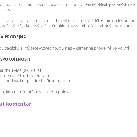
 DÁREK PRO MILOVNÍKY KÁVY NEBO ČAJE - Úžasný dárek pro tatínka od jeh
AŤKA."
 NĚKOLIK PŘÍLEŽITOSTÍ - Zábavný dárek pro každého tatínka ke Dni otců
, vaše výročí, dárkový koš s tématikou kávy nebo čaje. Vtipný, malý dárek.
Á PRODEJNA
u zakázku si můžete vyzvednout u nás v kamenné prodejně ve Volyni.
SPOKOJENOSTI
a trhu více jak 30 let
láme do 24 od objednání
ujeme kvalitní produkt přímo na míru
ní, kdo napíše příspěvek k této položce.
dat komentář