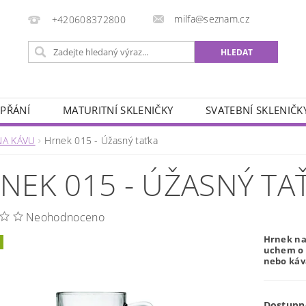
milfa@seznam.cz
+420608372800
 PŘÁNÍ
MATURITNÍ SKLENIČKY
SVATEBNÍ SKLENIČK
ÁŘSKÉ MOTIVY
ZVĚROKRUH
SADY SKLENIČEK
NA KÁVU
Hrnek 015 - Úžasný taťka
OBCHODNÍ PODMÍNKY
KONTAKTY
NEK 015 - ÚŽASNÝ TA
Neohodnoceno
Hrnek na
uchem o o
nebo káv
Dostupn