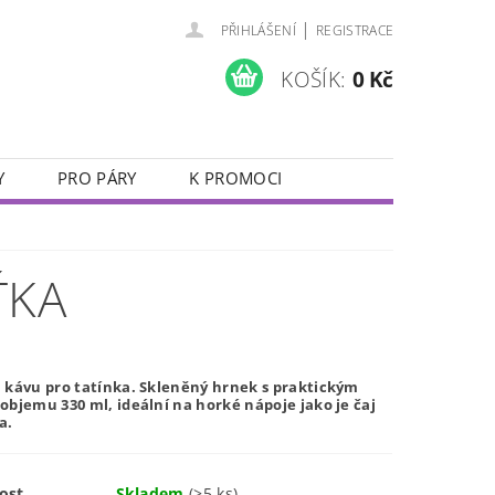
|
PŘIHLÁŠENÍ
REGISTRACE
KOŠÍK:
0 Kč
Y
PRO PÁRY
K PROMOCI
JUBILEJNÍ SKLENIČKY
VALENTÝN
ŤKA
 kávu pro tatínka. Skleněný hrnek s praktickým
bjemu 330 ml, ideální na horké nápoje jako je čaj
a.
ost
Skladem
(>5 ks)