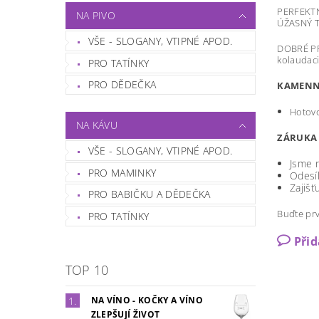
PERFEKTNÍ
NA PIVO
ÚŽASNÝ T
VŠE - SLOGANY, VTIPNÉ APOD.
DOBRÉ PRO
kolaudaci
PRO TATÍNKY
PRO DĚDEČKA
KAMENN
Hotovo
NA KÁVU
ZÁRUKA 
VŠE - SLOGANY, VTIPNÉ APOD.
Jsme n
PRO MAMINKY
Odesí
Zajišť
PRO BABIČKU A DĚDEČKA
Buďte prv
PRO TATÍNKY
Při
TOP 10
NA VÍNO - KOČKY A VÍNO
ZLEPŠUJÍ ŽIVOT