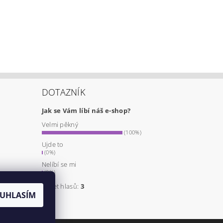
DOTAZNÍK
Jak se Vám líbí náš e-shop?
Velmi pěkný
a
(100%)
Ujde to
(0%)
Nelíbí se mi
(0%)
Počet hlasů:
3
UHLASÍM