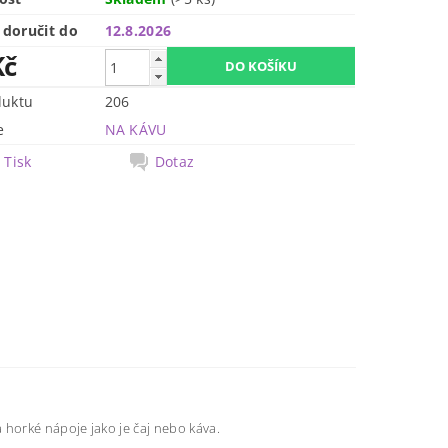
doručit do
12.8.2026
Kč
duktu
206
e
NA KÁVU
Tisk
Dotaz
 horké nápoje jako je čaj nebo káva.