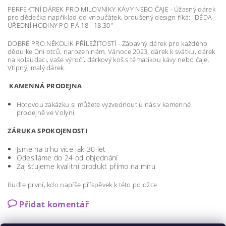
PERFEKTNÍ DÁREK PRO MILOVNÍKY KÁVY NEBO ČAJE - Úžasný dárek
pro dědečka například od vnoučátek, broušený design říká: "DĚDA -
ÚŘEDNÍ HODINY PO-PÁ 18 - 18.30"
DOBRÉ PRO NĚKOLIK PŘÍLEŽITOSTÍ - Zábavný dárek pro každého
dědu ke Dni otců, narozeninám, Vánoce 2023, dárek k svátku, dárek
na kolaudaci, vaše výročí, dárkový koš s tématikou kávy nebo čaje.
Vtipný, malý dárek.
KAMENNÁ PRODEJNA
Hotovou zakázku si můžete vyzvednout u nás v kamenné
prodejně ve Volyni.
ZÁRUKA SPOKOJENOSTI
Jsme na trhu více jak 30 let
Odesíláme do 24 od objednání
Zajišťujeme kvalitní produkt přímo na míru
Buďte první, kdo napíše příspěvek k této položce.
Přidat komentář