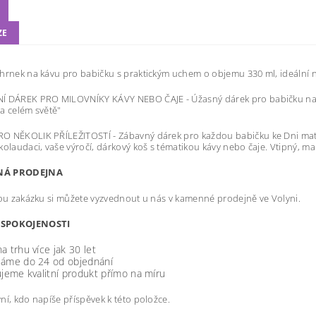
ZE
hrnek na kávu pro babičku s praktickým uchem o objemu 330 ml, ideální n
 DÁREK PRO MILOVNÍKY KÁVY NEBO ČAJE - Úžasný dárek pro babičku napřík
a celém světě"
O NĚKOLIK PŘÍLEŽITOSTÍ - Zábavný dárek pro každou babičku ke Dni mate
kolaudaci, vaše výročí, dárkový koš s tématikou kávy nebo čaje. Vtipný, ma
Á PRODEJNA
u zakázku si můžete vyzvednout u nás v kamenné prodejně ve Volyni.
SPOKOJENOSTI
a trhu více jak 30 let
láme do 24 od objednání
ujeme kvalitní produkt přímo na míru
ní, kdo napíše příspěvek k této položce.