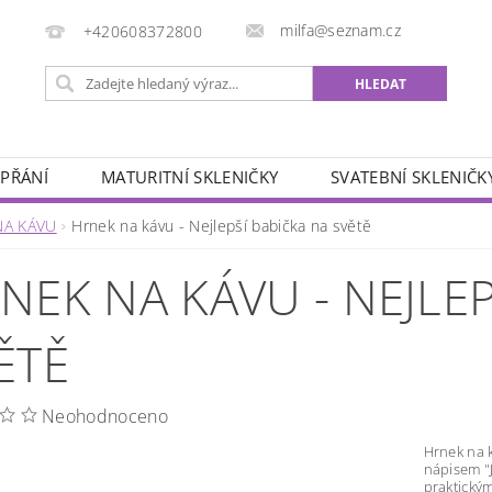
milfa@seznam.cz
+420608372800
 PŘÁNÍ
MATURITNÍ SKLENIČKY
SVATEBNÍ SKLENIČK
ÁŘSKÉ MOTIVY
ZVĚROKRUH
SADY SKLENIČEK
NA KÁVU
Hrnek na kávu - Nejlepší babička na světě
OBCHODNÍ PODMÍNKY
KONTAKTY
NEK NA KÁVU - NEJLEP
ĚTĚ
Neohodnoceno
Hrnek na 
nápisem "J
praktický