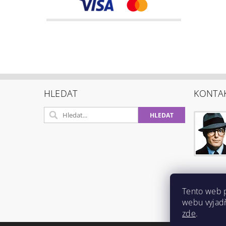
HLEDAT
KONTA
Tento web 
webu vyjadř
zde
.