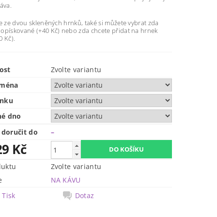
áva.
e ze dvou skleněných hrnků, také si můžete vybrat zda
opískované (+40 Kč) nebo zda chcete přidat na hrnek
0 Kč).
ost
Zvolte variantu
jména
rnku
né dno
doručit do
–
29 Kč
duktu
Zvolte variantu
e
NA KÁVU
Tisk
Dotaz