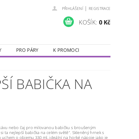
|
PŘIHLÁŠENÍ
REGISTRACE
KOŠÍK:
0 Kč
Y
PRO PÁRY
K PROMOCI
JUBILEJNÍ SKLENIČKY
VALENTÝN
ŠÍ BABIČKA NA
kávu nebo čaj pro milovanou babičku s broušeným
si ta nejlepší babička na celém světě". Skleněný hrnek s
m uchem o objemu 330 ml, ideální na horké nápoje jako je