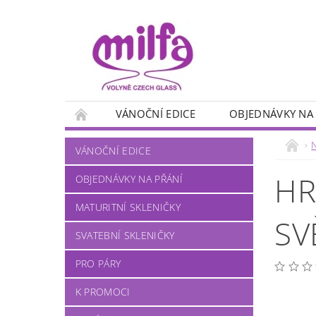
VÁNOČNÍ EDICE
OBJEDNÁVKY NA
PANÁKY
MYSLIVECKÉ MOTIVY
RYB
VÁNOČNÍ EDICE
NA VÍNO
NA PIVO
NA KÁVU
HR
OBJEDNÁVKY NA PŘÁNÍ
MATURITNÍ SKLENIČKY
SV
SVATEBNÍ SKLENIČKY
PRO PÁRY
K PROMOCI