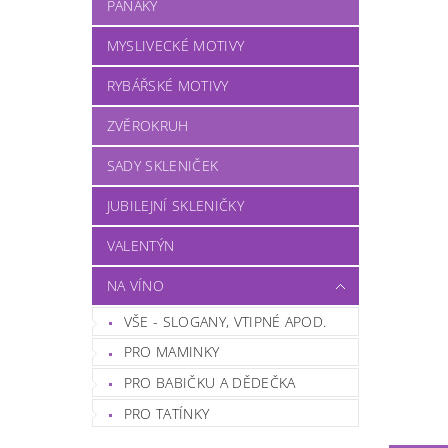
PANÁKY
MYSLIVECKÉ MOTIVY
RYBÁŘSKÉ MOTIVY
ZVĚROKRUH
SADY SKLENIČEK
JUBILEJNÍ SKLENIČKY
VALENTÝN
NA VÍNO
VŠE - SLOGANY, VTIPNÉ APOD.
PRO MAMINKY
PRO BABIČKU A DĚDEČKA
PRO TATÍNKY