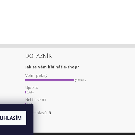
DOTAZNÍK
Jak se Vám líbí náš e-shop?
Velmi pěkný
a
(100%)
Ujde to
(0%)
Nelíbí se mi
(0%)
Počet hlasů:
3
UHLASÍM