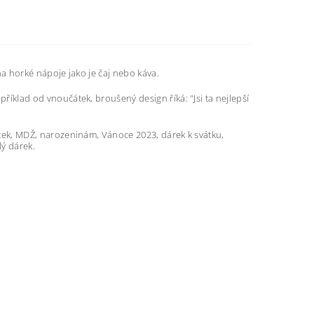
a horké nápoje jako je čaj nebo káva.
lad od vnoučátek, broušený design říká: "Jsi ta nejlepší
k, MDŽ, narozeninám, Vánoce 2023, dárek k svátku,
lý dárek.