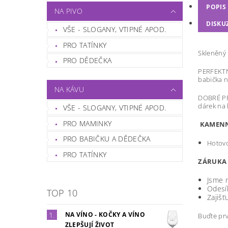
POPIS
NA PIVO
DISKU
VŠE - SLOGANY, VTIPNÉ APOD.
PRO TATÍNKY
Skleněný 
PRO DĚDEČKA
PERFEKTNÍ
babička n
NA KÁVU
DOBRÉ PR
dárek na 
VŠE - SLOGANY, VTIPNÉ APOD.
PRO MAMINKY
KAMENN
PRO BABIČKU A DĚDEČKA
Hotovo
PRO TATÍNKY
ZÁRUKA 
Jsme n
Odesí
TOP 10
Zajišť
NA VÍNO - KOČKY A VÍNO
Buďte prv
ZLEPŠUJÍ ŽIVOT