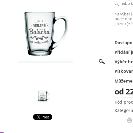
čaj nebo k
Na výběr j
bude dno 
jméno (+4
Dostupn
Přidání 
Výběr h
Pískova
Můžeme 
od 2
Kód pro
Kategori