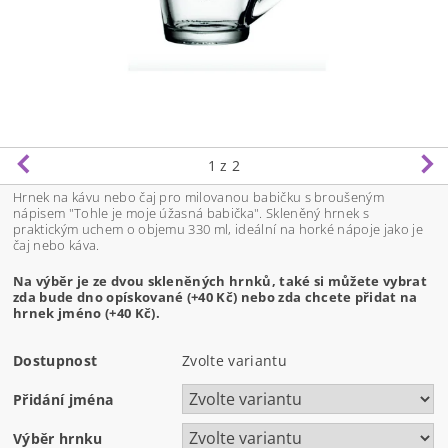
1
z 2
Hrnek na kávu nebo čaj pro milovanou babičku s broušeným
nápisem "Tohle je moje úžasná babička". Skleněný hrnek s
praktickým uchem o objemu 330 ml, ideální na horké nápoje jako je
čaj nebo káva.
Na výběr je ze dvou skleněných hrnků, také si můžete vybrat
zda bude dno opískované (+40 Kč) nebo zda chcete přidat na
hrnek jméno (+40 Kč).
Dostupnost
Zvolte variantu
Přidání jména
Výběr hrnku