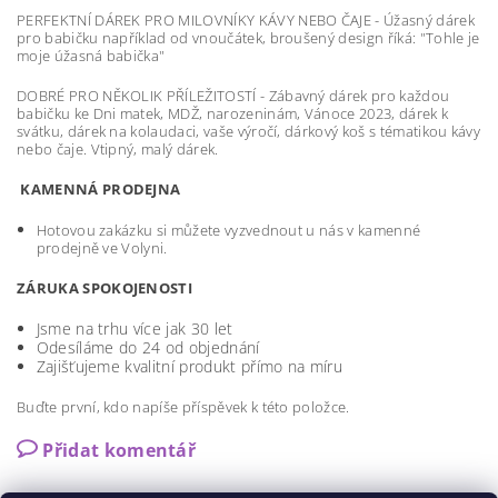
PERFEKTNÍ DÁREK PRO MILOVNÍKY KÁVY NEBO ČAJE - Úžasný dárek
pro babičku například od vnoučátek, broušený design říká: "Tohle je
moje úžasná babička"
DOBRÉ PRO NĚKOLIK PŘÍLEŽITOSTÍ - Zábavný dárek pro každou
babičku ke Dni matek, MDŽ, narozeninám, Vánoce 2023, dárek k
svátku, dárek na kolaudaci, vaše výročí, dárkový koš s tématikou kávy
nebo čaje. Vtipný, malý dárek.
KAMENNÁ PRODEJNA
Hotovou zakázku si můžete vyzvednout u nás v kamenné
prodejně ve Volyni.
ZÁRUKA SPOKOJENOSTI
Jsme na trhu více jak 30 let
Odesíláme do 24 od objednání
Zajišťujeme kvalitní produkt přímo na míru
Buďte první, kdo napíše příspěvek k této položce.
Přidat komentář