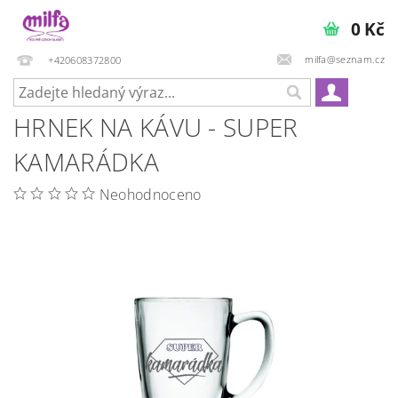
0 Kč
milfa@seznam.cz
+420608372800
HRNEK NA KÁVU - SUPER
KAMARÁDKA
Neohodnoceno