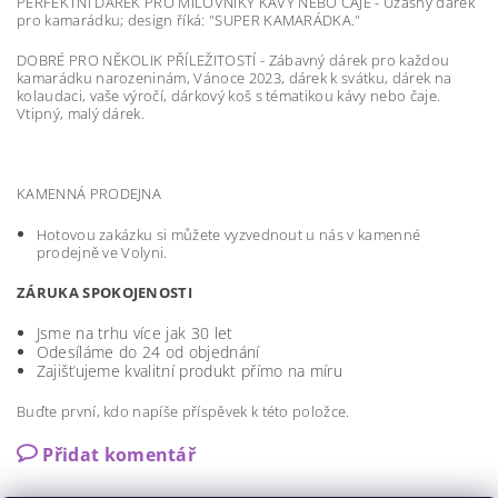
PERFEKTNÍ DÁREK PRO MILOVNÍKY KÁVY NEBO ČAJE - Úžasný dárek
pro kamarádku; design říká: "SUPER KAMARÁDKA."
DOBRÉ PRO NĚKOLIK PŘÍLEŽITOSTÍ - Zábavný dárek pro každou
kamarádku narozeninám, Vánoce 2023, dárek k svátku, dárek na
kolaudaci, vaše výročí, dárkový koš s tématikou kávy nebo čaje.
Vtipný, malý dárek.
KAMENNÁ PRODEJNA
Hotovou zakázku si můžete vyzvednout u nás v kamenné
prodejně ve Volyni.
ZÁRUKA SPOKOJENOSTI
Jsme na trhu více jak 30 let
Odesíláme do 24 od objednání
Zajišťujeme kvalitní produkt přímo na míru
Buďte první, kdo napíše příspěvek k této položce.
Přidat komentář