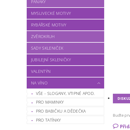
PANÁKY
MYSLIVECKÉ MOTIVY
RYBÁŘSKÉ MOTIVY
ZVĚROKRUH
SADY SKLENIČEK
JUBILEJNÍ SKLENIČKY
VALENTÝN
NA VÍNO
VŠE - SLOGANY, VTIPNÉ APOD.
DISKU
PRO MAMINKY
PRO BABIČKU A DĚDEČKA
Buďte prv
PRO TATÍNKY
Při