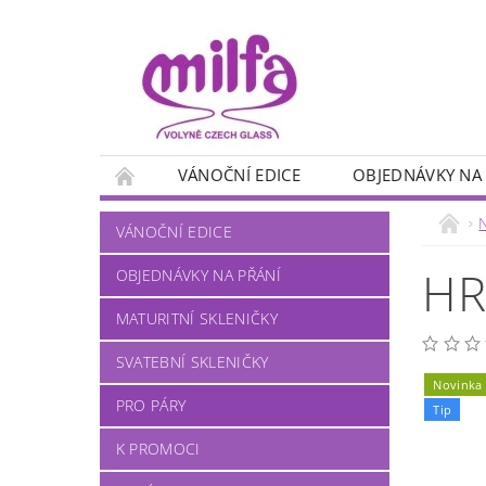
VÁNOČNÍ EDICE
OBJEDNÁVKY NA
PANÁKY
MYSLIVECKÉ MOTIVY
RYB
VÁNOČNÍ EDICE
NA VÍNO
NA PIVO
NA KÁVU
HR
OBJEDNÁVKY NA PŘÁNÍ
MATURITNÍ SKLENIČKY
SVATEBNÍ SKLENIČKY
Novinka
PRO PÁRY
Tip
K PROMOCI