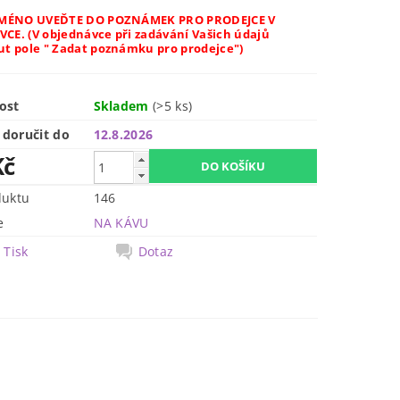
 JMÉNO UVEĎTE DO POZNÁMEK PRO PRODEJCE V
CE. (V objednávce při zadávání Vašich údajů
ut pole " Zadat poznámku pro prodejce")
ost
Skladem
(>5 ks)
doručit do
12.8.2026
Kč
duktu
146
e
NA KÁVU
Tisk
Dotaz