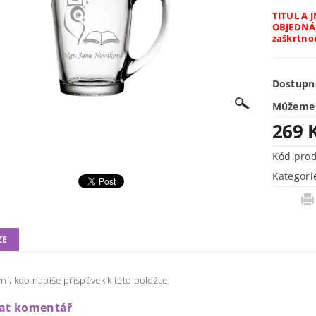
TITUL A
OBJEDNÁV
zaškrtno
Dostupn
Můžeme 
269 
Kód pro
Kategori
ZE
ní, kdo napíše příspěvek k této položce.
dat komentář