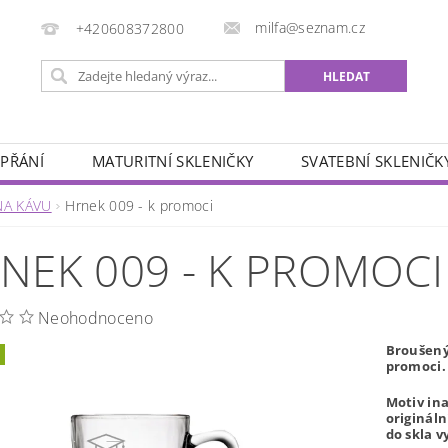
milfa@seznam.cz
+420608372800
 PŘÁNÍ
MATURITNÍ SKLENIČKY
SVATEBNÍ SKLENIČK
ÁŘSKÉ MOTIVY
ZVĚROKRUH
SADY SKLENIČEK
NA KÁVU
Hrnek 009 - k promoci
OBCHODNÍ PODMÍNKY
KONTAKTY
NEK 009 - K PROMOCI
Neohodnoceno
Broušený
promoci.
Motiv in
origináln
do skla 