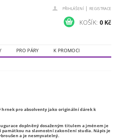
|
PŘIHLÁŠENÍ
REGISTRACE
KOŠÍK:
0 Kč
Y
PRO PÁRY
K PROMOCI
JUBILEJNÍ SKLENIČKY
VALENTÝN
 hrnek pro absolventy jako originální dárek k
augurace doplněný dosaženým titulem a jménem je
í památkou na slavnostní zakončení studia. Nápis je
vybroušen a je nesmyvatelný.