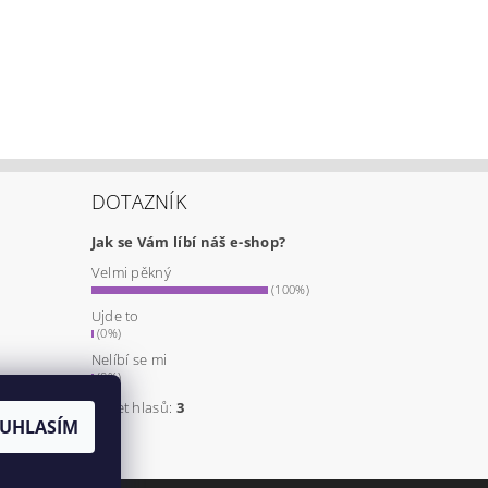
DOTAZNÍK
Jak se Vám líbí náš e-shop?
Velmi pěkný
a
(100%)
Ujde to
(0%)
Nelíbí se mi
(0%)
Počet hlasů:
3
UHLASÍM