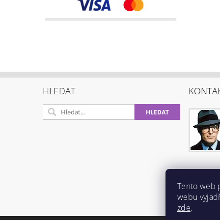
HLEDAT
KONTA
Tento web 
webu vyjadř
zde
.