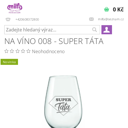
0 Kč
milfa@seznam.cz
+420608372800
NA VÍNO 008 - SUPER TÁTA
Neohodnoceno
Novinka