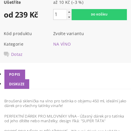
Ušetříte
až
10 Kč
(–3 %)
od 239 Kč
Kód produktu
Zvolte variantu
Kategorie
NA VÍNO
Dotaz
POPIS
DISKUZE
Broušená sklenička na víno pro tatínka o objemu 450 ml, ideální jako
dárek pro všechny tatínky vinaře!
PERFEKTNÍ DÁREK PRO MILOVNÍKY VÍNA - Úžasný dárek pro tatínka
od jeho dítěte nebo manželky; design říká: "SUPER TÁTA"