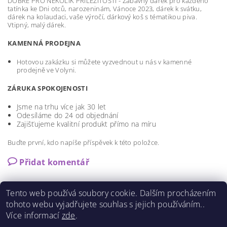
DOBRÉ PRO NĚKOLIK PŘÍLEŽITOSTÍ - Zábavný dárek pro každého
tatínka ke Dni otců, narozeninám, Vánoce 2023, dárek k svátku,
dárek na kolaudaci, vaše výročí, dárkový koš s tématikou piva.
Vtipný, malý dárek.
KAMENNÁ PRODEJNA
Hotovou zakázku si můžete vyzvednout u nás v kamenné
prodejně ve Volyni.
ZÁRUKA SPOKOJENOSTI
Jsme na trhu více jak 30 let
Odesíláme do 24 od objednání
Zajišťujeme kvalitní produkt přímo na míru
Buďte první, kdo napíše příspěvek k této položce.
Přidat komentář
Tento web používá soubory cookie. Dalším procházením
tohoto webu vyjadřujete souhlas s jejich používáním..
Více informací
zde
.
Shoptet.cz
|
Můjprvníeshop.cz