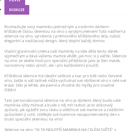
POPIS
DISKUZE
Rozmazlujte svoji maminku jedinečným a osobním dárkem -
křišťálově čistou sklenkou na víno s vyrytým jménem! Tato nádherná
sklenice na víno, vyrobená z prémiového křišťálového skla, nabízí
elegantní a nadčasový design, který doplní každý domov.
Vlastní gravírování jména vaší maminky na skle dělá tento dárek
výjimečným a dává vašemu mamce vědět, jak moc si ji vážíte. Sklenice
na víno se skvěle hodí pro speciální příležitosti jako je Den matek,
narozeniny nebo výročí, ale i pro každodenní použití.
Křišťálová sklenice má ideální velikost a tvar pro bílé nebo červené
víno, takže si váš tatínek může vychutnat své oblíbené víno v celé své
kráse. Sklo je lehké, ale pevné a vhodné do myčky pro snadné
čištění.
Tato personalizovaná sklenice na víno je dárkem, který bude vaše
maminka vždy milovat a bude z něj mít radost. Je to dokonalý
způsob, jak vyjádřit svou lásku a vděčnost své mamince a zvláštním
způsobem ji uctít. Udělejte své mamince nezapomenutelný den s
touto speciální sklenkou na víno!
Sklenice na víno "JSI TA NEJLEPŠÍ MAMINKA NA CELÉM SVĚTĚ" s