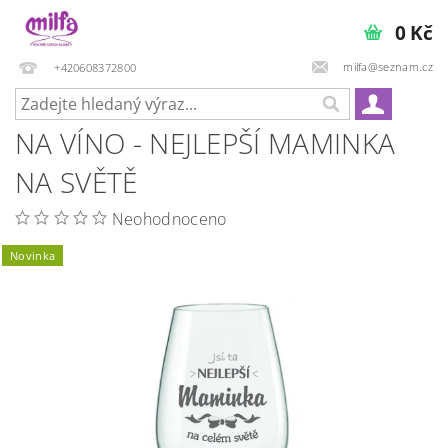
0 Kč
milfa@seznam.cz
+420608372800
NA VÍNO - NEJLEPŠÍ MAMINKA
NA SVĚTĚ
Neohodnoceno
Novinka