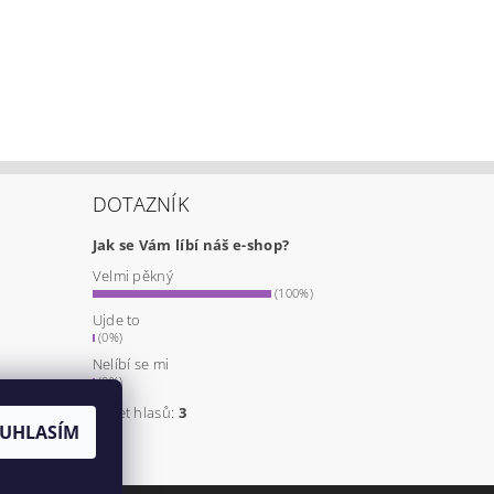
DOTAZNÍK
Jak se Vám líbí náš e-shop?
Velmi pěkný
a
(100%)
Ujde to
(0%)
Nelíbí se mi
(0%)
Počet hlasů:
3
UHLASÍM