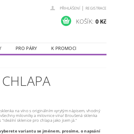
|
PŘIHLÁŠENÍ
REGISTRACE
KOŠÍK:
0 Kč
Y
PRO PÁRY
K PROMOCI
JUBILEJNÍ SKLENIČKY
VALENTÝN
O CHLAPA
 sklenka na víno s originálním vyrytým nápisem, vhodný
 všechny milovníky a milovnice vína! Broušená sklenka
 "Ideální sklenice pro chlapa jako jsem já."
 vyberete variantu se jménem, prosíme, o napsání