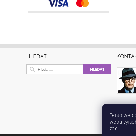
HLEDAT
KONTA
Tento web 
webu vyjadř
zde
.