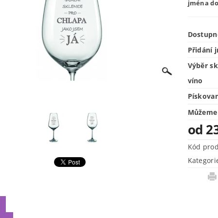
jména do
Dostupn
Přidání 
Výběr sk
víno
Pískova
Můžeme 
od 2
Kód pro
Kategori