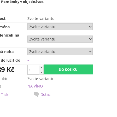
 Poznámky v objednávce.
ost
Zvolte variantu
jména
leniček na
ná noha
doručit do
–
39 Kč
duktu
Zvolte variantu
e
NA VÍNO
Tisk
Dotaz