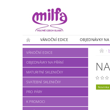
VÁNOČNÍ EDICE
OBJEDNÁVKY NA
PANÁKY
MYSLIVECKÉ MOTIVY
RYB
VÁNOČNÍ EDICE
NA VÍNO
NA PIVO
NA KÁVU
NA
OBJEDNÁVKY NA PŘÁNÍ
MATURITNÍ SKLENIČKY
SVATEBNÍ SKLENIČKY
Novinka
PRO PÁRY
K PROMOCI