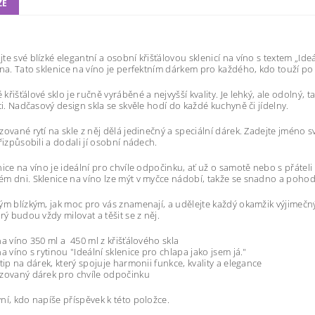
ZE
te své blízké elegantní a osobní křišťálovou sklenicí na víno s textem „
Ideá
éna. Tato sklenice na víno je perfektním dárkem pro každého, kdo touží po 
křišťálové sklo je ručně vyráběné a nejvyšší kvality. Je lehký, ale odolný, 
sti. Nadčasový design skla se skvěle hodí do každé kuchyně či jídelny.
zované rytí na skle z něj dělá jedinečný a speciální dárek. Zadejte jméno 
přizpůsobili a dodali jí osobní nádech.
nice na víno je ideální pro chvíle odpočinku, ať už o samotě nebo s přáteli
m dni. Sklenice na víno lze mýt v myčce nádobí, takže se snadno a pohodl
ým blízkým, jak moc pro vás znamenají, a udělejte každý okamžik výjimečn
rý budou vždy milovat a těšit se z něj.
na víno 350 ml a 450 ml z křišťálového skla
a víno s rytinou "
Ideální sklenice pro chlapa jako jsem já."
 tip na dárek, který spojuje harmonii funkce, kvality a elegance
zovaný dárek pro chvíle odpočinku
ní, kdo napíše příspěvek k této položce.