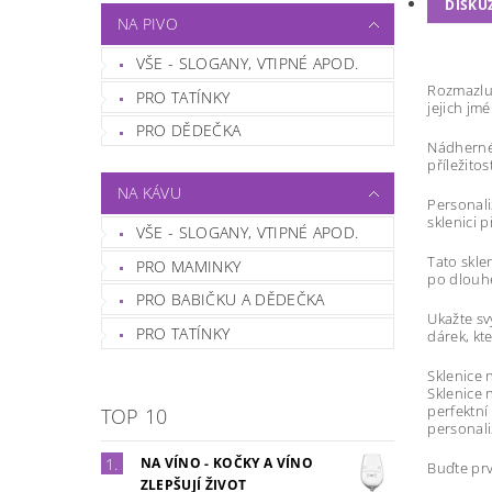
DISKU
NA PIVO
VŠE - SLOGANY, VTIPNÉ APOD.
Rozmazluj
PRO TATÍNKY
jejich jm
PRO DĚDEČKA
Nádherné 
příležito
NA KÁVU
Personali
sklenici 
VŠE - SLOGANY, VTIPNÉ APOD.
Tato skle
PRO MAMINKY
po dlouhé
PRO BABIČKU A DĚDEČKA
Ukažte sv
PRO TATÍNKY
dárek, kte
Sklenice 
Sklenice n
perfektní
TOP 10
personali
NA VÍNO - KOČKY A VÍNO
Buďte prv
ZLEPŠUJÍ ŽIVOT