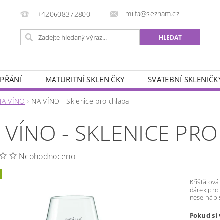
milfa@seznam.cz
+420608372800
 PŘÁNÍ
MATURITNÍ SKLENIČKY
SVATEBNÍ SKLENIČK
ÁŘSKÉ MOTIVY
ZVĚROKRUH
SADY SKLENIČEK
NA VÍNO
NA VÍNO - Sklenice pro chlapa
OBCHODNÍ PODMÍNKY
KONTAKTY
 VÍNO - SKLENICE PR
Neohodnoceno
Křišťálová
dárek pro
nese nápis
Pokud si