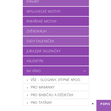
PANÁKY
MYSLIVECKÉ MOTIVY
RYBÁŘSKÉ MOTIVY
ZVĚROKRUH
SADY SKLENIČEK
JUBILEJNÍ SKLENIČKY
VALENTÝN
NA VÍNO
VŠE - SLOGANY, VTIPNÉ APOD.
PRO MAMINKY
PRO BABIČKU A DĚDEČKA
PRO TATÍNKY
POPIS