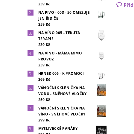
239 Kč
Při
NA PIVO - 003 - 50 OMEZUJE
JEN ŘIDIČE
259 Kč
NA VÍNO 005 - TEKUTÁ
TERAPIE
239 Kč
NA VÍNO - MÁMA MIMO
PROVOZ
239 Kč
HRNEK 006 - K PROMOCI
269 Kč
VÁNOČNÍ SKLENIČKA NA
VODU - SNĚHOVÉ VLOČKY
259 Kč
VÁNOČNÍ SKLENIČKA NA
VÍNO - SNĚHOVÉ VLOČKY
299 Kč
MYSLIVECKÉ PANÁKY