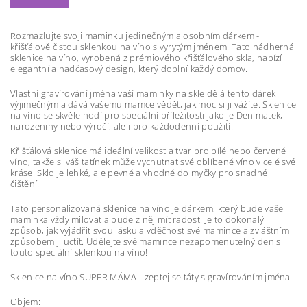
Rozmazlujte svoji maminku jedinečným a osobním dárkem -
křišťálově čistou sklenkou na víno s vyrytým jménem! Tato nádherná
sklenice na víno, vyrobená z prémiového křišťálového skla, nabízí
elegantní a nadčasový design, který doplní každý domov.
Vlastní gravírování jména vaší maminky na skle dělá tento dárek
výjimečným a dává vašemu mamce vědět, jak moc si ji vážíte. Sklenice
na víno se skvěle hodí pro speciální příležitosti jako je Den matek,
narozeniny nebo výročí, ale i pro každodenní použití.
Křišťálová sklenice má ideální velikost a tvar pro bílé nebo červené
víno, takže si váš tatínek může vychutnat své oblíbené víno v celé své
kráse. Sklo je lehké, ale pevné a vhodné do myčky pro snadné
čištění.
Tato personalizovaná sklenice na víno je dárkem, který bude vaše
maminka vždy milovat a bude z něj mít radost. Je to dokonalý
způsob, jak vyjádřit svou lásku a vděčnost své mamince a zvláštním
způsobem ji uctít. Udělejte své mamince nezapomenutelný den s
touto speciální sklenkou na víno!
Sklenice na víno SUPER MÁMA - zeptej se táty s gravírováním jména
Objem: