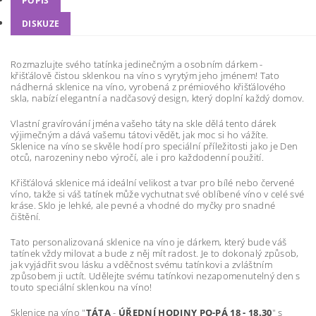
POPIS
DISKUZE
Rozmazlujte svého tatínka jedinečným a osobním dárkem -
křišťálově čistou sklenkou na víno s vyrytým jeho jménem! Tato
nádherná sklenice na víno, vyrobená z prémiového křišťálového
skla, nabízí elegantní a nadčasový design, který doplní každý domov.
Vlastní gravírování jména vašeho táty na skle dělá tento dárek
výjimečným a dává vašemu tátovi vědět, jak moc si ho vážíte.
Sklenice na víno se skvěle hodí pro speciální příležitosti jako je Den
otců, narozeniny nebo výročí, ale i pro každodenní použití.
Křišťálová sklenice má ideální velikost a tvar pro bílé nebo červené
víno, takže si váš tatínek může vychutnat své oblíbené víno v celé své
kráse. Sklo je lehké, ale pevné a vhodné do myčky pro snadné
čištění.
Tato personalizovaná sklenice na víno je dárkem, který bude váš
tatínek vždy milovat a bude z něj mít radost. Je to dokonalý způsob,
jak vyjádřit svou lásku a vděčnost svému tatínkovi a zvláštním
způsobem ji uctít. Udělejte svému tatínkovi nezapomenutelný den s
touto speciální sklenkou na víno!
Sklenice na víno
"
TÁTA
-
ÚŘEDNÍ HODINY PO-PÁ 18 - 18.30
" s