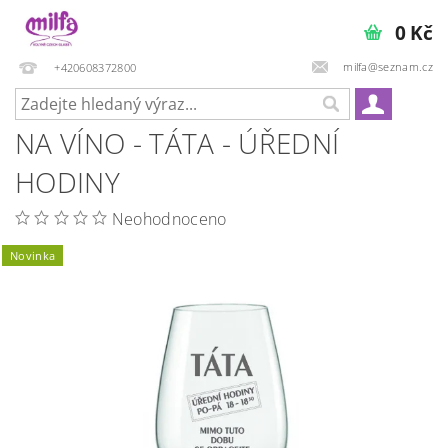
0 Kč
milfa@seznam.cz
+420608372800
NA VÍNO - TÁTA - ÚŘEDNÍ
HODINY
Neohodnoceno
Novinka