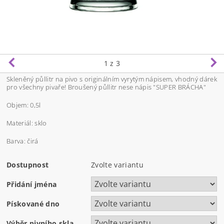
1
z 3
Skleněný půllitr na pivo s originálním vyrytým nápisem, vhodný dárek
pro všechny pivaře! Broušený půllitr nese nápis "SUPER BRÁCHA"
Objem: 0,5l
Materiál: sklo
Barva: čirá
Dostupnost
Zvolte variantu
Přidání jména
Pískované dno
Výběr pivního skla