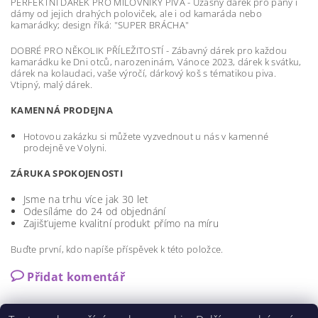
PERFEKTNÍ DÁREK PRO MILOVNÍKY PIVA - Úžasný dárek pro pány i
dámy od jejich drahých poloviček, ale i od kamaráda nebo
kamarádky; design říká: "SUPER BRÁCHA"
DOBRÉ PRO NĚKOLIK PŘÍLEŽITOSTÍ - Zábavný dárek pro každou
kamarádku ke Dni otců, narozeninám, Vánoce 2023, dárek k svátku,
dárek na kolaudaci, vaše výročí, dárkový koš s tématikou piva.
Vtipný, malý dárek.
KAMENNÁ PRODEJNA
Hotovou zakázku si můžete vyzvednout u nás v kamenné
prodejně ve Volyni.
ZÁRUKA SPOKOJENOSTI
Jsme na trhu více jak 30 let
Odesíláme do 24 od objednání
Zajišťujeme kvalitní produkt přímo na míru
Buďte první, kdo napíše příspěvek k této položce.
Přidat komentář