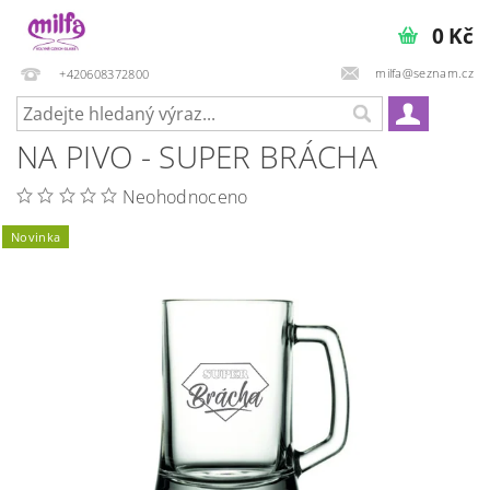
0 Kč
milfa@seznam.cz
+420608372800
NA PIVO - SUPER BRÁCHA
Neohodnoceno
Novinka