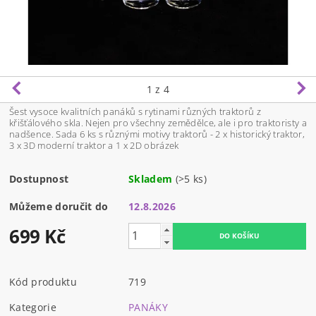
1
z 4
Šest vysoce kvalitních panáků s rytinami různých traktorů z
křišťálového skla. Nejen pro všechny zemědělce, ale i pro traktoristy a
nadšence. Sada 6 ks s různými motivy traktorů - 2 x historický traktor,
3 x 3D moderní traktor a 1 x 2D obrázek
Dostupnost
Skladem
(>5 ks)
Můžeme doručit do
12.8.2026
699 Kč
Kód produktu
719
Kategorie
PANÁKY