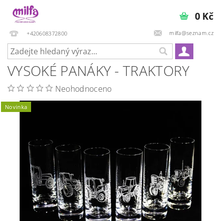
0 Kč
milfa@seznam.cz
+420608372800
VYSOKÉ PANÁKY - TRAKTORY
Neohodnoceno
Novinka