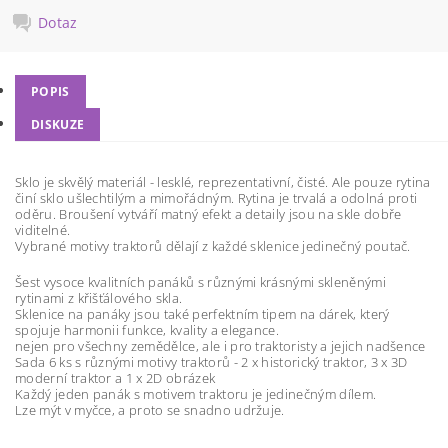
Dotaz
POPIS
DISKUZE
Sklo je skvělý materiál - lesklé, reprezentativní, čisté. Ale pouze rytina
činí sklo ušlechtilým a mimořádným. Rytina je trvalá a odolná proti
oděru. Broušení vytváří matný efekt a detaily jsou na skle dobře
viditelné.
Vybrané motivy traktorů dělají z každé sklenice jedinečný poutač.
Šest vysoce kvalitních panáků s různými krásnými skleněnými
rytinami z křišťálového skla.
Sklenice na panáky jsou také perfektním tipem na dárek, který
spojuje harmonii funkce, kvality a elegance.
nejen pro všechny zemědělce, ale i pro traktoristy a jejich nadšence
Sada 6 ks s různými motivy traktorů - 2 x historický traktor, 3 x 3D
moderní traktor a 1 x 2D obrázek
Každý jeden panák s motivem traktoru je jedinečným dílem.
Lze mýt v myčce, a proto se snadno udržuje.