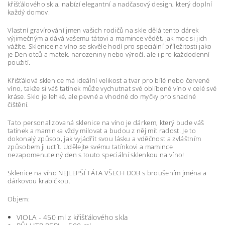
křišťálového skla, nabízí elegantní a nadčasový design, který doplní
každý domov.
Vlastní gravírování jmen vašich rodičů na skle dělá tento dárek
výjimečným a dává vašemu tátovi a mamince vědět, jak moc si jich
vážíte. Sklenice na víno se skvěle hodí pro speciální příležitosti jako
je Den otců a matek, narozeniny nebo výročí, ale i pro každodenní
použití.
Křišťálová sklenice má ideální velikost a tvar pro bílé nebo červené
víno, takže si váš tatínek může vychutnat své oblíbené víno v celé své
kráse. Sklo je lehké, ale pevné a vhodné do myčky pro snadné
čištění.
Tato personalizovaná sklenice na víno je dárkem, který bude váš
tatínek a maminka vždy milovat a budou z něj mít radost. Je to
dokonalý způsob, jak vyjádřit svou lásku a vděčnost a zvláštním
způsobem ji uctít. Udělejte svému tatínkovi a mamince
nezapomenutelný den s touto speciální sklenkou na víno!
Sklenice na víno NEJLEPŠÍ TÁTA VŠECH DOB s broušením jména a
dárkovou krabičkou.
Objem:
VIOLA - 450 ml z křišťálového skla