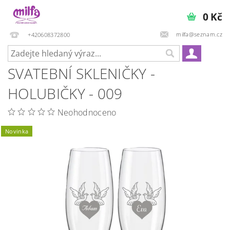
0 Kč
milfa@seznam.cz
+420608372800
SVATEBNÍ SKLENIČKY -
HOLUBIČKY - 009
Neohodnoceno
Novinka