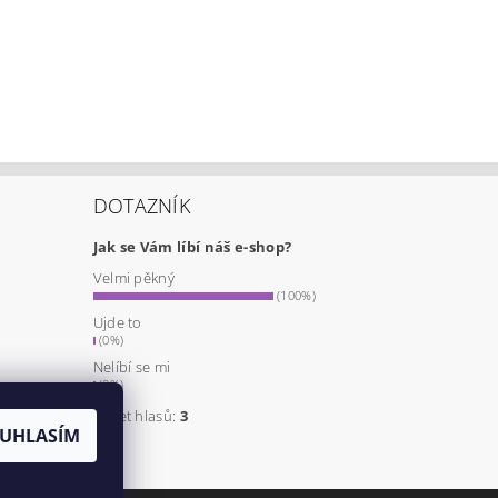
DOTAZNÍK
Jak se Vám líbí náš e-shop?
Velmi pěkný
a
(100%)
Ujde to
(0%)
Nelíbí se mi
(0%)
Počet hlasů:
3
UHLASÍM