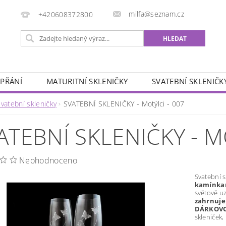
milfa@seznam.cz
+420608372800
 PŘÁNÍ
MATURITNÍ SKLENIČKY
SVATEBNÍ SKLENIČK
ÁŘSKÉ MOTIVY
ZVĚROKRUH
SADY SKLENIČEK
vatební skleničky
SVATEBNÍ SKLENIČKY - Motýlci - 007
OBCHODNÍ PODMÍNKY
KONTAKTY
ATEBNÍ SKLENIČKY - M
Neohodnoceno
Svatební 
kamínka
světově u
zahrnuje
DÁRKOVO
skleniček,