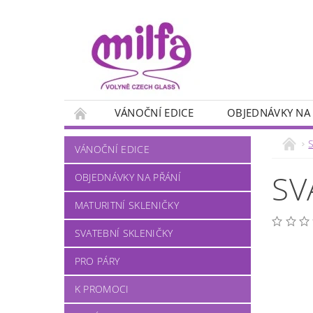
VÁNOČNÍ EDICE
OBJEDNÁVKY NA
PANÁKY
MYSLIVECKÉ MOTIVY
RYB
S
VÁNOČNÍ EDICE
NA VÍNO
NA PIVO
NA KÁVU
SV
OBJEDNÁVKY NA PŘÁNÍ
MATURITNÍ SKLENIČKY
SVATEBNÍ SKLENIČKY
PRO PÁRY
K PROMOCI