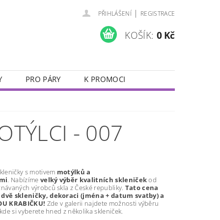
|
PŘIHLÁŠENÍ
REGISTRACE
KOŠÍK:
0 Kč
Y
PRO PÁRY
K PROMOCI
JUBILEJNÍ SKLENIČKY
VALENTÝN
OTÝLCI - 007
skleničky s motivem
motýlků a
mi
. Nabízíme
velký výběr kvalitních skleniček
od
znávaných výrobců skla z České republiky.
Tato cena
 dvě skleničky, dekoraci (jména + datum svatby) a
U KRABIČKU!
Zde v galerii najdete možnosti výběru
 kde si vyberete hned z několika skleniček.