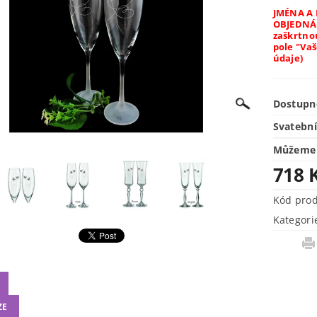
JMÉNA A
OBJEDNÁV
zaškrtnou
pole "Va
údaje)
Dostupn
Svatební
Můžeme 
718 
Kód pro
Kategori
ZE