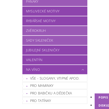
PANÁKY
MYSLIVECKÉ MOTIVY
RYBÁŘSKÉ MOTIVY
ZVĚROKRUH
SADY SKLENIČEK
JUBILEJNÍ SKLENIČKY
VALENTÝN
NA VÍNO
VŠE - SLOGANY, VTIPNÉ APOD.
PRO MAMINKY
PRO BABIČKU A DĚDEČKA
POPIS
PRO TATÍNKY
DISKU