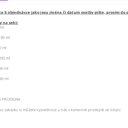
e k objednávce jako jsou jména či datum svatby pište, prosím do
y na sekt:
ml
90 ml
0 ml
00 ml
90 ml
30 ml
 PRODEJNA
u zakázku si můžete vyzvednout u nás v kamenné prodejně ve Volyni.