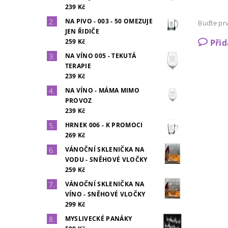
239 Kč
NA PIVO - 003 - 50 OMEZUJE
Buďte prv
JEN ŘIDIČE
259 Kč
Při
NA VÍNO 005 - TEKUTÁ
TERAPIE
239 Kč
NA VÍNO - MÁMA MIMO
PROVOZ
239 Kč
HRNEK 006 - K PROMOCI
269 Kč
VÁNOČNÍ SKLENIČKA NA
VODU - SNĚHOVÉ VLOČKY
259 Kč
VÁNOČNÍ SKLENIČKA NA
VÍNO - SNĚHOVÉ VLOČKY
299 Kč
MYSLIVECKÉ PANÁKY