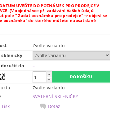
 DATUM UVEĎTE DO POZNÁMEK PRO PRODEJCE V
CE. (V objednávce při zadávání Vašich údajů
t pole " Zadat poznámku pro prodejce" -> objeví se
še poznámka" do kterého můžete napsat dané
ost
Zvolte variantu
 skleničky
doručit do
–
Kč
duktu
Zvolte variantu
e
SVATEBNÍ SKLENIČKY
Tisk
Dotaz