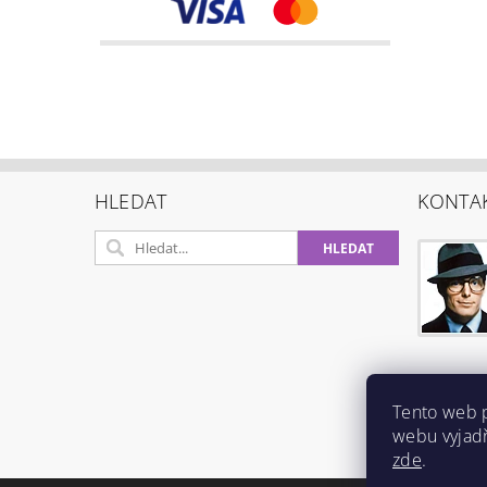
HLEDAT
KONTA
Tento web 
webu vyjadř
zde
.