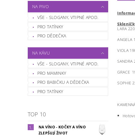
NA PIVO
Informac
VŠE - SLOGANY, VTIPNÉ APOD.
Skleničk
PRO TATÍNKY
LARA 220
PRO DĚDEČKA
ANGELA 1
VIOLA 19
NA KÁVU
SANDRA 2
VŠE - SLOGANY, VTIPNÉ APOD.
GRACE 1
PRO MAMINKY
PRO BABIČKU A DĚDEČKA
SOPHIE 2
PRO TATÍNKY
KAMENNÁ
TOP 10
Hotovo
NA VÍNO - KOČKY A VÍNO
ZLEPŠUJÍ ŽIVOT