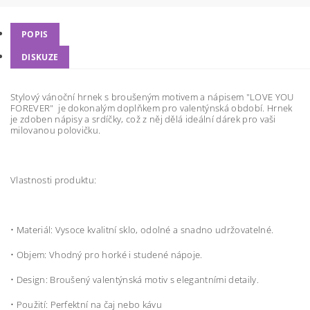
POPIS
DISKUZE
Stylový vánoční hrnek s broušeným motivem a nápisem "LOVE YOU
FOREVER" je dokonalým doplňkem pro valentýnská období. Hrnek
je zdoben nápisy a srdíčky, což z něj dělá ideální dárek pro vaši
milovanou polovičku.
Vlastnosti produktu:
•
Materiál: Vysoce kvalitní sklo, odolné a snadno udržovatelné.
•
Objem: Vhodný pro horké i studené nápoje.
•
Design: Broušený valentýnská motiv s elegantními detaily.
•
Použití: Perfektní na čaj nebo kávu