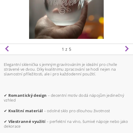
1
z 5
Elegantní sklenička s jemným gravírováním je ideální pro chvíle
strávené ve dvou. Díky kvalitnímu zpracování se hodí nejen na
slavnostní příležitosti, ale i pro každodenní použití.
✔
Romantický design
– decentní motiv dodá nápojům jedinečný
vzhled
✔
Kvalitní materiál
– odolné sklo pro dlouhou životnost
✔
Všestranné využití
– perfektní na víno, šumivé nápoje nebo jako
dekorace