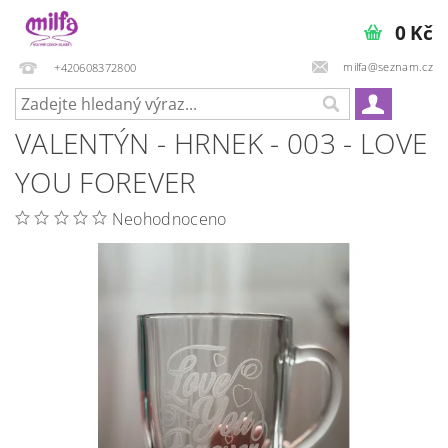
0 Kč
milfa@seznam.cz
+420608372800
VALENTÝN - HRNEK - 003 - LOVE
YOU FOREVER
Neohodnoceno