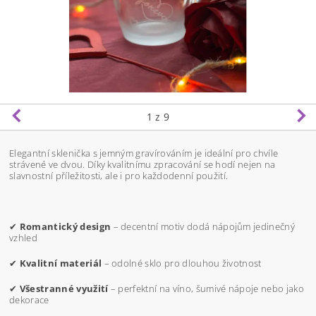
1
z 9
Elegantní sklenička s jemným gravírováním je ideální pro chvíle
strávené ve dvou. Díky kvalitnímu zpracování se hodí nejen na
slavnostní příležitosti, ale i pro každodenní použití.
✔
Romantický design
– decentní motiv dodá nápojům jedinečný
vzhled
✔
Kvalitní materiál
– odolné sklo pro dlouhou životnost
✔
Všestranné využití
– perfektní na víno, šumivé nápoje nebo jako
dekorace