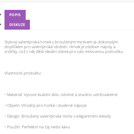
POPIS
DISKUZE
Stylový valentýnská hrnek s broušeným motivem je dokonalým
doplňkem pro valentýnská období. Hrnek je zdoben nápisy a
srdíčky, což z něj dělá ideální dárek pro vaši milovanou polovičku.
Vlastnosti produktu:
•
Materiál: Vysoce kvalitní sklo, odolné a snadno udržovatelné.
•
Objem: Vhodný pro horké i studené nápoje.
•
Design: Broušený valentýnská motiv s elegantními detaily.
•
Použití: Perfektní na čaj nebo kávu