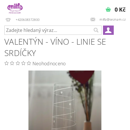
0 Kč
milfa@seznam.cz
+420608372800
VALENTÝN - VÍNO - LINIE SE
SRDÍČKY
Neohodnoceno