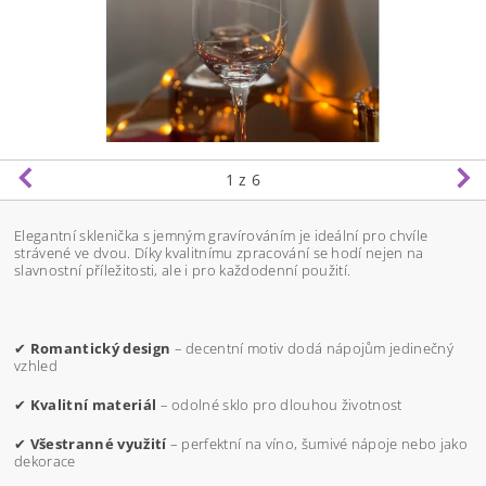
1
z 6
Elegantní sklenička s jemným gravírováním je ideální pro chvíle
strávené ve dvou. Díky kvalitnímu zpracování se hodí nejen na
slavnostní příležitosti, ale i pro každodenní použití.
✔
Romantický design
– decentní motiv dodá nápojům jedinečný
vzhled
✔
Kvalitní materiál
– odolné sklo pro dlouhou životnost
✔
Všestranné využití
– perfektní na víno, šumivé nápoje nebo jako
dekorace