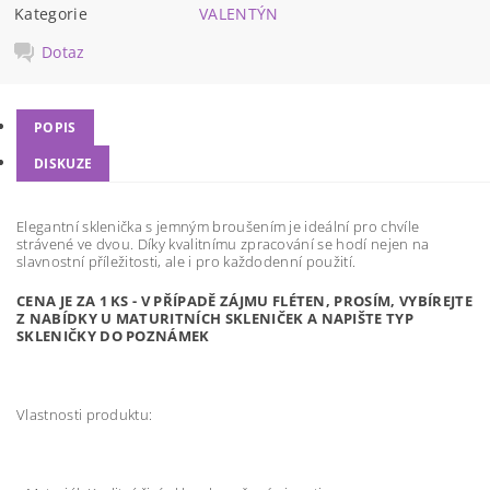
Kategorie
VALENTÝN
Dotaz
POPIS
DISKUZE
Elegantní sklenička s jemným broušením je ideální pro chvíle
strávené ve dvou. Díky kvalitnímu zpracování se hodí nejen na
slavnostní příležitosti, ale i pro každodenní použití.
CENA JE ZA 1 KS - V PŘÍPADĚ ZÁJMU FLÉTEN, PROSÍM, VYBÍREJTE
Z NABÍDKY U MATURITNÍCH SKLENIČEK A NAPIŠTE TYP
SKLENIČKY DO POZNÁMEK
Vlastnosti produktu: