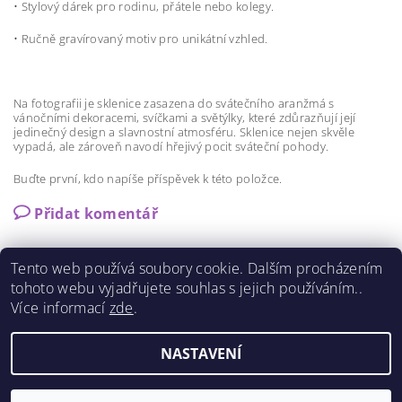
•
Stylový dárek pro rodinu, přátele nebo kolegy.
•
Ručně gravírovaný motiv pro unikátní vzhled.
Na fotografii je sklenice zasazena do svátečního aranžmá s
vánočními dekoracemi, svíčkami a světýlky, které zdůrazňují její
jedinečný design a slavnostní atmosféru. Sklenice nejen skvěle
vypadá, ale zároveň navodí hřejivý pocit sváteční pohody.
Buďte první, kdo napíše příspěvek k této položce.
Přidat komentář
Tento web používá soubory cookie. Dalším procházením
tohoto webu vyjadřujete souhlas s jejich používáním..
Více informací
zde
.
Shoptet.cz
|
Můjprvníeshop.cz
NASTAVENÍ
Upravit nastavení cookies
2026 ©
MILFA GLASS
, všechna práva vyhrazena