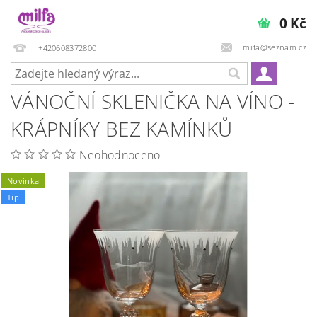
0 Kč
milfa@seznam.cz
+420608372800
VÁNOČNÍ SKLENIČKA NA VÍNO -
KRÁPNÍKY BEZ KAMÍNKŮ
Neohodnoceno
Novinka
Tip