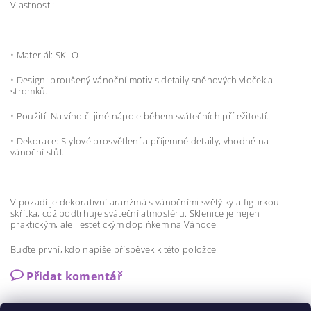
Vlastnosti:
•
Materiál: SKLO
•
Design: broušený vánoční motiv s detaily sněhových vloček a
stromků.
•
Použití: Na víno či jiné nápoje během svátečních příležitostí.
•
Dekorace: Stylové prosvětlení a příjemné detaily, vhodné na
vánoční stůl.
V pozadí je dekorativní aranžmá s vánočními světýlky a figurkou
skřítka, což podtrhuje sváteční atmosféru. Sklenice je nejen
praktickým, ale i estetickým doplňkem na Vánoce.
Buďte první, kdo napíše příspěvek k této položce.
Přidat komentář