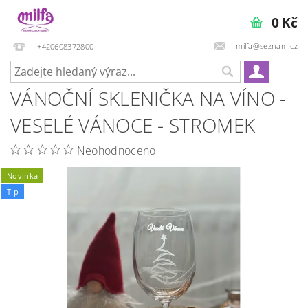
0 Kč
milfa@seznam.cz
+420608372800
VÁNOČNÍ SKLENIČKA NA VÍNO -
VESELÉ VÁNOCE - STROMEK
Neohodnoceno
Novinka
Tip