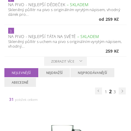
NA PIVO - NEJLEPŠÍ DĚDEČEK
–
SKLADEM
Skleněný půllitr na pivo s originálním vyrytým nápisem, vhodný
dárek pro...
od 259 Kč
3.
NA PIVO - NEJLEPŠÍ TÁTA NA SVĚTĚ
–
SKLADEM
Skleněný půllitr s uchem na pivo s originálním vyrytým nápisem,
vhodný...
259 Kč
ZOBRAZIT VÍCE
NEJLEVNĚJŠÍ
NEJDRAŽŠÍ
NEJPRODÁVANĚJŠÍ
ABECEDNĚ
2
1
3
31
položek celkem