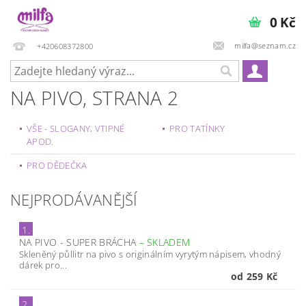
0 Kč
milfa@seznam.cz
+420608372800
NA PIVO
, STRANA 2
VŠE - SLOGANY, VTIPNÉ
PRO TATÍNKY
APOD.
PRO DĚDEČKA
NEJPRODÁVANĚJŠÍ
1.
NA PIVO - SUPER BRÁCHA
–
SKLADEM
Skleněný půllitr na pivo s originálním vyrytým nápisem, vhodný
dárek pro...
od 259 Kč
2.